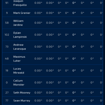
Joaquin
91
0.00*
0.00*
0*
0*
0*
0*
0*
0*
Frasquillo
9
Mark Grenier
0.00*
0.00*
0*
0*
0*
0*
0*
0*
William
58
0.00*
0.00*
0*
0*
0*
0*
0*
0*
Jardine
Dylan
102
0.00*
0.00*
0*
0*
0*
0*
0*
0*
Lampinski
Andrew
73
0.00*
0.00*
0*
0*
0*
0*
0*
0*
Levesque
Maximus
48
0.00*
0.00*
0*
0*
0*
0*
0*
0*
Luker
Lucas
19
0.00*
0.00*
0*
0*
0*
0*
0*
0*
Mirwald
Callum
0
0.00*
0.00*
0*
0*
0*
0*
0*
0*
Monster
27
Seth Mooney
0.00*
0.00*
0*
0*
0*
0*
0*
0*
77
Sean Murrey
0.00*
0.00*
0*
0*
0*
0*
0*
0*