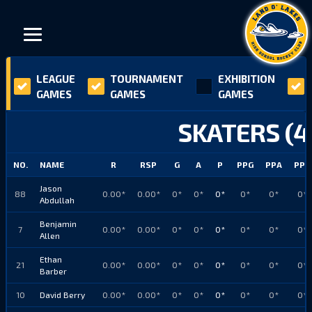
LEAGUE
TOURNAMENT
EXHIBITION
GAMES
GAMES
GAMES
SKATERS (4
NO.
NAME
R
RSP
G
A
P
PPG
PPA
PPP
Jason
88
0.00*
0.00*
0*
0*
0*
0*
0*
0*
Abdullah
Benjamin
7
0.00*
0.00*
0*
0*
0*
0*
0*
0*
Allen
Ethan
21
0.00*
0.00*
0*
0*
0*
0*
0*
0*
Barber
10
David Berry
0.00*
0.00*
0*
0*
0*
0*
0*
0*