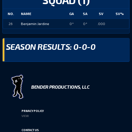
NO.
NAME
GA
SA
SV
SV%
26
Benjamin Jardine
0*
0*
.000
SEASON RESULTS: 0-0-0
BENDER PRODUCTIONS, LLC
PRIVACY POLICY
VIEW
CONTACT US