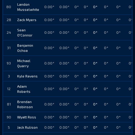
Landon
80
0.00*
0.00*
0*
0*
0*
0*
0*
0*
Musselwhite
28
Zack Myers
0.00*
0.00*
0*
0*
0*
0*
0*
0*
Sean
24
0.00*
0.00*
0*
0*
0*
0*
0*
0*
O'Connor
Benjamin
31
0.00*
0.00*
0*
0*
0*
0*
0*
0*
Ochoa
Michael
93
0.00*
0.00*
0*
0*
0*
0*
0*
0*
Quarry
3
Kyle Ravens
0.00*
0.00*
0*
0*
0*
0*
0*
0*
Adam
12
0.00*
0.00*
0*
0*
0*
0*
0*
0*
Roberts
Brendan
81
0.00*
0.00*
0*
0*
0*
0*
0*
0*
Robinson
90
Wyatt Ross
0.00*
0.00*
0*
0*
0*
0*
0*
0*
5
Jack Rulison
0.00*
0.00*
0*
0*
0*
0*
0*
0*