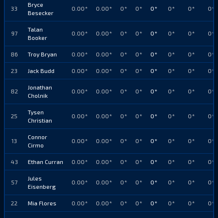
Bryce
33
0.00*
0.00*
0*
0*
0*
0*
0*
0*
Besecker
Talan
97
0.00*
0.00*
0*
0*
0*
0*
0*
0*
Booker
86
Troy Bryan
0.00*
0.00*
0*
0*
0*
0*
0*
0*
23
Jack Budd
0.00*
0.00*
0*
0*
0*
0*
0*
0*
Jonathan
82
0.00*
0.00*
0*
0*
0*
0*
0*
0*
Cholnik
Tysen
25
0.00*
0.00*
0*
0*
0*
0*
0*
0*
Christian
Connor
13
0.00*
0.00*
0*
0*
0*
0*
0*
0*
Cirmo
43
Ethan Curran
0.00*
0.00*
0*
0*
0*
0*
0*
0*
Jules
57
0.00*
0.00*
0*
0*
0*
0*
0*
0*
Eisenberg
22
Mia Flores
0.00*
0.00*
0*
0*
0*
0*
0*
0*