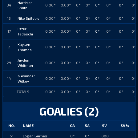
Harrison
34
0.00*
0.00*
0*
0*
0*
0*
0*
0*
Smith
15
Niko Spilotro
0.00*
0.00*
0*
0*
0*
0*
0*
0*
Peter
17
0.00*
0.00*
0*
0*
0*
0*
0*
0*
Tedeschi
Kaysen
2
0.00*
0.00*
0*
0*
0*
0*
0*
0*
Thomas
Jayden
29
0.00*
0.00*
0*
0*
0*
0*
0*
0*
Whitman
Alexander
14
0.00*
0.00*
0*
0*
0*
0*
0*
0*
Wilkey
TOTALS
0.00*
0.00*
0*
0*
0*
0*
0*
0*
GOALIES (2)
NO.
NAME
GA
SA
SV
SV%
51
Logan Barnes
0*
0*
.000