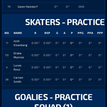
70
Gavin Heindorf
0*
0*
.000
SKATERS - PRACTICE
NO.
NAME
R
RSP
G
A
P
PPG
PPA
PPP
Josh
11
0.00*
0.00*
0*
0*
0*
0*
0*
0*
Eisenberg
Drake
59
0.00*
0.00*
0*
0*
0*
0*
0*
0*
Munroe
Lucas
4
0.00*
0.00*
0*
0*
0*
0*
0*
0*
Ross
Carsen
36
0.00*
0.00*
0*
0*
0*
0*
0*
0*
Smith
GOALIES - PRACTICE
SQUAD (1)